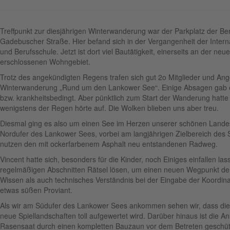
Treffpunkt zur diesjährigen Winterwanderung war der Parkplatz der Ber
Gadebuscher Straße. Hier befand sich in der Vergangenheit der Inter
und Berufsschule. Jetzt ist dort viel Bautätigkeit, einerseits an der ne
erschlossenen Wohngebiet.
Trotz des angekündigten Regens trafen sich gut 2o Mitglieder und Ang
Winterwanderung „Rund um den Lankower See“. Einige Absagen gab es
bzw. krankheitsbedingt. Aber pünktlich zum Start der Wanderung hatte
wenigstens der Regen hörte auf. Die Wolken blieben uns aber treu.
Diesmal ging es also um einen See im Herzen unserer schönen Landes
Nordufer des Lankower Sees, vorbei am langjährigen Zielbereich des 
nutzen den mit ockerfarbenem Asphalt neu entstandenen Radweg.
Vincent hatte sich, besonders für die Kinder, noch Einiges einfallen las
regelmäßigen Abschnitten Rätsel lösen, um einen neuen Wegpunkt de
Wissen als auch technisches Verständnis bei der Eingabe der Koordin
etwas süßen Proviant.
Als wir am Südufer des Lankower Sees ankommen sehen wir, dass die 
neue Spiellandschaften toll aufgewertet wird. Darüber hinaus ist die A
Rasensaat durch einen kompletten Bauzaun vor dem Betreten geschüt