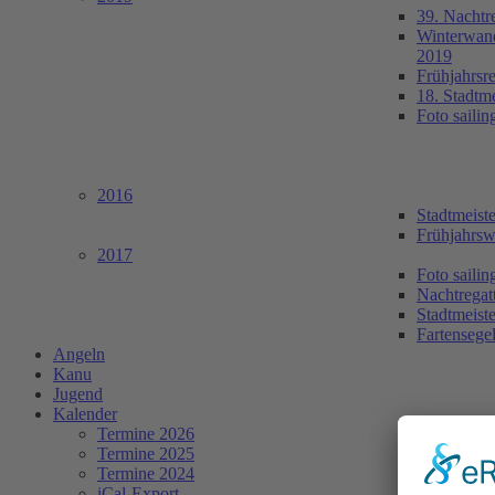
39. Nachtr
Winterwan
2019
Frühjahrsr
18. Stadtm
Foto saili
2016
Stadtmeist
Frühjahrsw
2017
Foto saili
Nachtregat
Stadtmeist
Fartensege
Angeln
Kanu
Jugend
Kalender
Termine 2026
Termine 2025
Termine 2024
iCal-Export