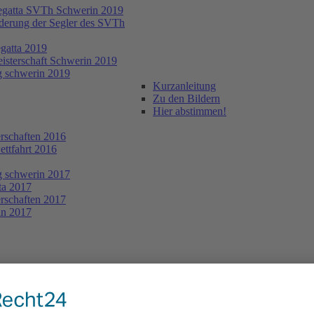
egatta SVTh Schwerin 2019
derung der Segler des SVTh
egatta 2019
eisterschaft Schwerin 2019
ng schwerin 2019
Kurzanleitung
Zu den Bildern
Hier abstimmen!
erschaften 2016
ettfahrt 2016
ng schwerin 2017
ta 2017
erschaften 2017
ln 2017