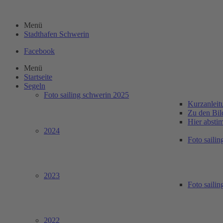
Menü
Stadthafen Schwerin
Facebook
Menü
Startseite
Segeln
Foto sailing schwerin 2025
Kurzanleit
Zu den Bil
Hier absti
2024
Foto saili
2023
Foto saili
2022