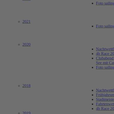
Foto saili
2021
Foto saili
2020
Nachtwett
4h Race 2
Clubabend 
See mit Ca
Foto saili
2018
Nachtwett
Frühjahrsr
Stadtmeist
Fahrtenwe
4h Race 2
2019